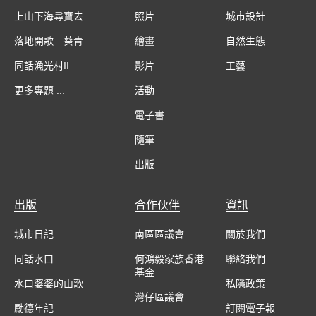
上山下海尋寶去
照片
城市設計
落地開歌—葵青
繪畫
自然生態
同話漁光村II
影片
工藝
更多專題 ...
活動
電子書
隨筆
出版
出版
合作伙伴
資訊
城市日記
南區區議會
關於我們
同話水口
何鴻毅家族香港
聯絡我們
基金
水口婆婆的山歌
私隱政策
灣仔區議會
勵德年記
訂閱電子報