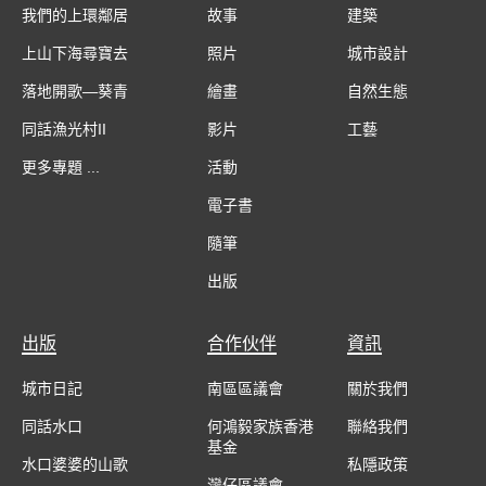
我們的上環鄰居
故事
建築
上山下海尋寶去
照片
城市設計
落地開歌—葵青
繪畫
自然生態
同話漁光村II
影片
工藝
更多專題 ...
活動
電子書
隨筆
出版
出版
合作伙伴
資訊
城市日記
南區區議會
關於我們
同話水口
何鴻毅家族香港
聯絡我們
基金
水口婆婆的山歌
私隱政策
灣仔區議會