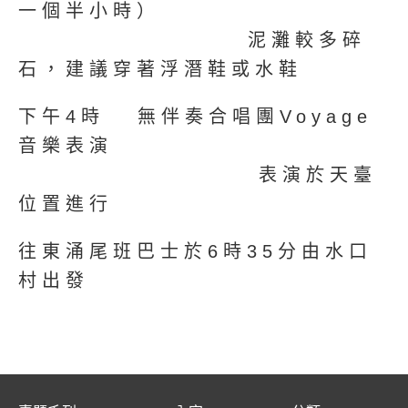
一個半小時）
泥灘較多碎
石，建議穿著浮潛鞋或水鞋
下午4時 無伴奏合唱團Voyage
音樂表演
表演於天臺
位置進行
往東涌尾班巴士於6時35分由水口
村出發