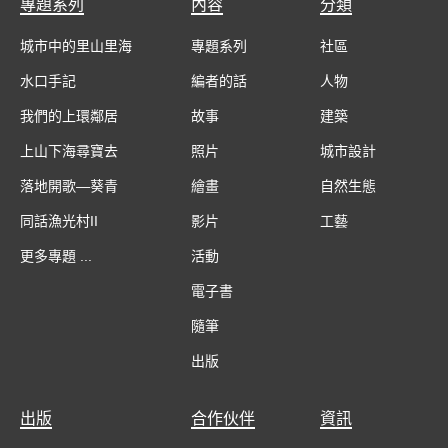
專題系列
內容
分類
城市中的里山里海
專題系列
社區
水口手記
編者的話
人物
我們的上環鄰居
故事
建築
上山下海尋寶去
照片
城市設計
落地開歌—葵青
繪畫
自然生態
同話漁光村II
影片
工藝
更多專題 ...
活動
電子書
隨筆
出版
出版
合作伙伴
資訊