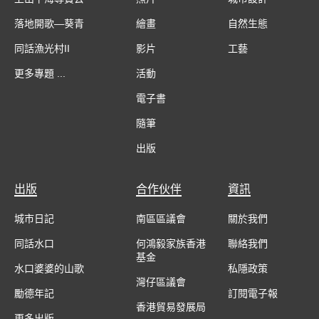
落地開歌—葵青
繪畫
自然生態
同話漁光村II
影片
工藝
更多專題 ...
活動
電子書
隨筆
出版
出版
合作伙伴
資訊
城市日記
南區區議會
關於我們
同話水口
何鴻毅家族香港
聯絡我們
基金
水口婆婆的山歌
私隱政策
灣仔區議會
勵德年記
訂閱電子報
香港貿易發展局
更多出版 ...