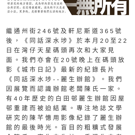
繼通州街246號及軒尼斯道365號
後，《同話深水埗》於本月20至22
日在灣仔天星碼頭再次和大家見
面。我們亦會在20號晚上在碼頭放
影《城市日記》最新的紀錄長片
《同話深水埗--麗生辦館》。我們
因展覽而認識辦館老闆陳氏一家。
有40年歷史的白田邨麗生辦館因屋
邨重建而被迫結業。專注地誌文學
硏究的陳芊憓用影像紀錄了麗生辦
館的最後時光。盲目的粗䊯式發展