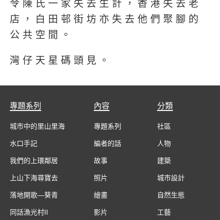
令陳氏一家失去生計，香港失去老
店，白田邨街坊亦失去他們聚腳的
公共空間。
灣仔天星碼頭見。
專題系列
內容
分類
城市中的里山里海
專題系列
社區
水口手記
編者的話
人物
我們的上環鄰居
故事
建築
上山下海尋寶去
照片
城市設計
落地開歌—葵青
繪畫
自然生態
同話漁光村II
影片
工藝