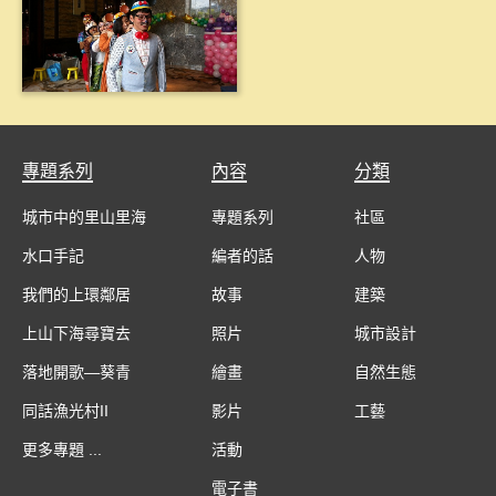
專題系列
內容
分類
城市中的里山里海
專題系列
社區
水口手記
編者的話
人物
我們的上環鄰居
故事
建築
上山下海尋寶去
照片
城市設計
落地開歌—葵青
繪畫
自然生態
同話漁光村II
影片
工藝
更多專題 ...
活動
電子書