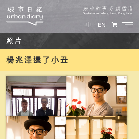
中
EN
照片
楊兆澤選了小丑