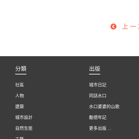
上
分類
出版
社區
城市日記
人物
同話水口
建築
水口婆婆的山歌
城市設計
勵德年記
自然生態
更多出版 ...