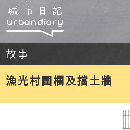
故事
漁光村圍欄及擋土牆