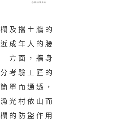
圍欄及擋土牆的
接近成年人的腰
另一方面，牆身
十分考驗工匠的
計簡單而通透，
於漁光村依山而
圍欄的防盜作用