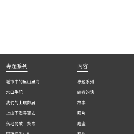
專題系列
內容
城市中的里山里海
專題系列
水口手記
編者的話
我們的上環鄰居
故事
上山下海尋寶去
照片
落地開歌—葵青
繪畫