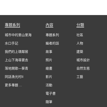
專題系列
內容
分類
城市中的里山里海
專題系列
社區
水口手記
編者的話
人物
我們的上環鄰居
故事
建築
上山下海尋寶去
照片
城市設計
落地開歌—葵青
繪畫
自然生態
同話漁光村II
影片
工藝
更多專題 ...
活動
電子書
隨筆