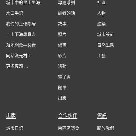
城市中的里山里海
專題系列
社區
水口手記
編者的話
人物
我們的上環鄰居
故事
建築
上山下海尋寶去
照片
城市設計
落地開歌—葵青
繪畫
自然生態
同話漁光村II
影片
工藝
更多專題 ...
活動
電子書
隨筆
出版
出版
合作伙伴
資訊
城市日記
南區區議會
關於我們