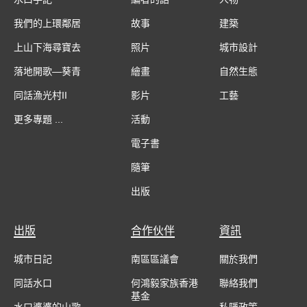
我們的上環鄰居
故事
建築
上山下海尋寶去
照片
城市設計
落地開歌—葵青
繪畫
自然生態
同話漁光村II
影片
工藝
更多專題 ...
活動
電子書
隨筆
出版
出版
合作伙伴
資訊
城市日記
南區區議會
關於我們
同話水口
何鴻毅家族香港
聯絡我們
基金