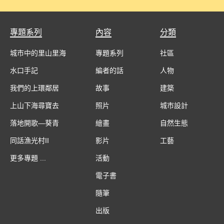
專題系列
內容
分類
城市中的里山里海
專題系列
社區
水口手記
編者的話
人物
我們的上環鄰居
故事
建築
上山下海尋寶去
照片
城市設計
落地開歌—葵青
繪畫
自然生態
同話漁光村II
影片
工藝
更多專題 ...
活動
電子書
隨筆
出版