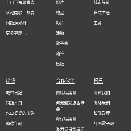
上山下海尋寶去
照片
城市設計
落地開歌—葵青
繪畫
自然生態
同話漁光村II
影片
工藝
更多專題 ...
活動
電子書
隨筆
出版
出版
合作伙伴
資訊
城市日記
南區區議會
關於我們
同話水口
何鴻毅家族香港
聯絡我們
基金
水口婆婆的山歌
私隱政策
灣仔區議會
勵德年記
訂閱電子報
香港貿易發展局