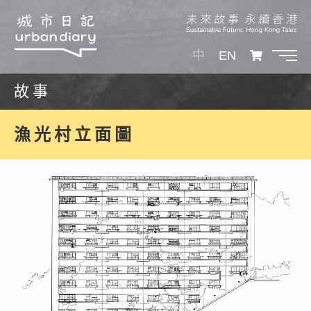
中
EN
故事
漁光村立面圖