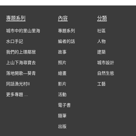
專題系列
內容
分類
城市中的里山里海
專題系列
社區
水口手記
編者的話
人物
我們的上環鄰居
故事
建築
上山下海尋寶去
照片
城市設計
落地開歌—葵青
繪畫
自然生態
同話漁光村II
影片
工藝
更多專題 ...
活動
電子書
隨筆
出版