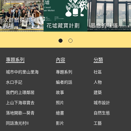
以遊戲探索掃
桿埔
花墟藏寶計劃
思念的味道
專題系列
內容
分類
城市中的里山里海
專題系列
社區
水口手記
編者的話
人物
我們的上環鄰居
故事
建築
上山下海尋寶去
照片
城市設計
落地開歌—葵青
繪畫
自然生態
同話漁光村II
影片
工藝