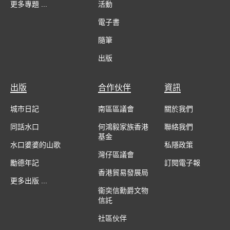
更多專題 ...
活動
電子書
隨筆
出版
出版
合作伙伴
資訊
城市日記
南區區議會
關於我們
同話水口
何鴻毅家族香港
聯絡我們
基金
水口婆婆的山歌
私隱政策
灣仔區議會
勵德年記
訂閱電子報
香港貿易發展局
更多出版 ...
衞奕信勳爵文物
信託
社區伙伴