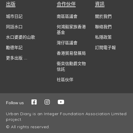
出版
合作伙伴
資訊
城市日記
南區區議會
關於我們
同話水口
何鴻毅家族香港
聯絡我們
基金
水口婆婆的山歌
私隱政策
灣仔區議會
勵德年記
訂閱電子報
香港貿易發展局
更多出版 ...
衞奕信勳爵文物
信託
社區伙伴
Follow us
Urban Diary is an Integer Foundation Association Limited
project.
© All rights reserved.