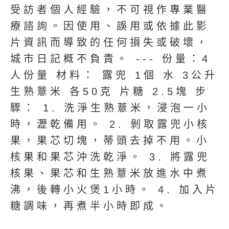
受訪者個人經驗，不可視作專業醫
療諮詢。因使用、誤用或依據此影
片資訊而導致的任何損失或破壞，
城市日記概不負責。 --- 份量：4
人份量 材料： 露兜 1個 水 3公升
生熟薏米 各50克 片糖 2.5塊 步
驟： 1. 洗淨生熟薏米，浸泡一小
時，瀝乾備用。 2. 剝取露兜小核
果，果芯切塊，蒂頭去掉不用。小
核果和果芯沖洗乾淨。 3. 將露兜
核果、果芯和生熟薏米放進水中煮
沸，後轉小火煲1小時。 4. 加入片
糖調味，再煮半小時即成。