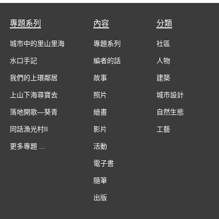
專題系列
內容
分類
城市中的里山里海
專題系列
社區
水口手記
編者的話
人物
我們的上環鄰居
故事
建築
上山下海尋寶去
照片
城市設計
落地開歌—葵青
繪畫
自然生態
同話漁光村II
影片
工藝
更多專題 ...
活動
電子書
隨筆
出版