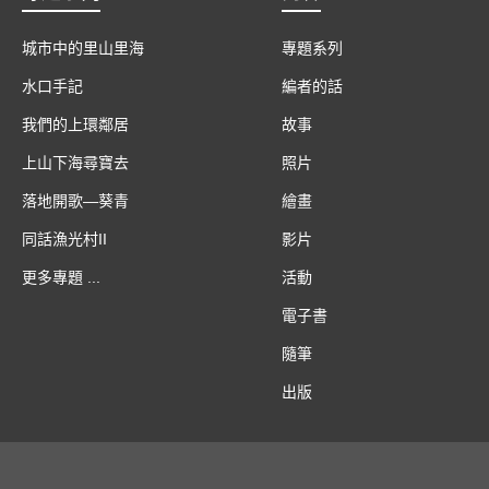
城市中的里山里海
專題系列
水口手記
編者的話
我們的上環鄰居
故事
上山下海尋寶去
照片
落地開歌—葵青
繪畫
同話漁光村II
影片
更多專題 ...
活動
電子書
隨筆
出版
Follow us