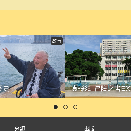
故事
長史
真•彩虹冒險之書EX
分類
出版