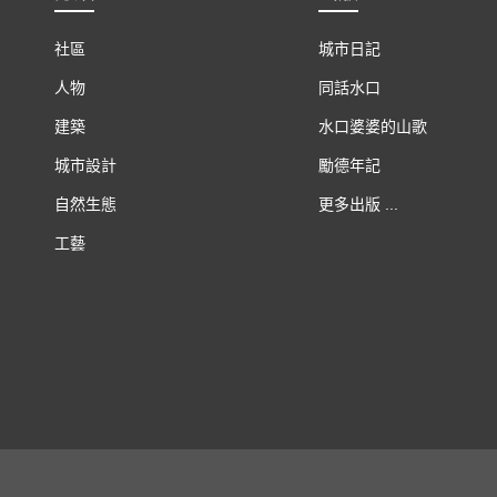
社區
城市日記
人物
同話水口
建築
水口婆婆的山歌
城市設計
勵德年記
自然生態
更多出版 ...
工藝
Urban Diary is an Integer Fo