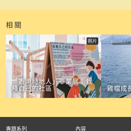
相關
照片
「香港時地人」畢業展：栽
種自己的社區
雞檔成
專題系列
內容