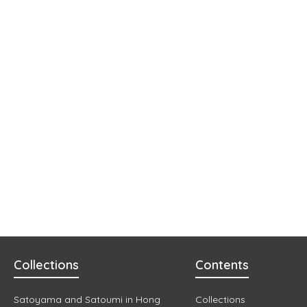
Collections
Contents
Satoyama and Satoumi in Hong
Collections