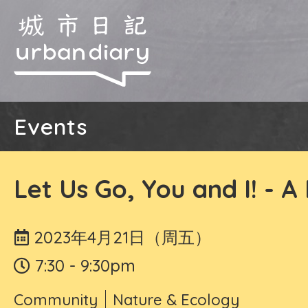
Events
Let Us Go, You and I! - A
2023年4月21日（周五）
7:30 - 9:30pm
Community
Nature & Ecology