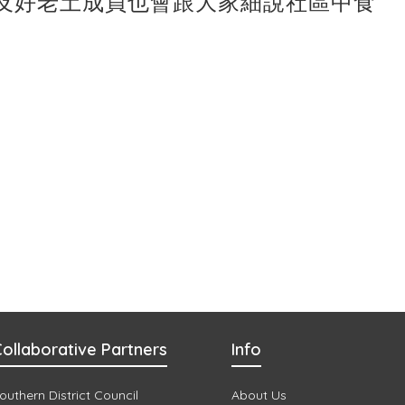
及好老土成員也會跟大家細說社區中食
ollaborative Partners
Info
outhern District Council
About Us