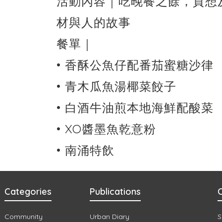
活動內容｜吃晚餐之餘，貢想
材與人的故事
餐單｜
• 香酥公魚仔配番茄蜜糖沙律
• 青木瓜魚湯椰菜餃子
• 白酒牛油煎本地海鮮配酸菜
• XO醬墨魚乾意粉
• 南涌特飲
Categories
Publications
C
Community
Urban Diary
S