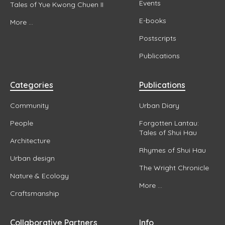
Events
Tales of Yue Kwong Chuen II
E-books
More ...
Postscripts
Publications
Categories
Publications
Community
Urban Diary
People
Forgotten Lantau:
Tales of Shui Hau
Architecture
Rhymes of Shui Hau
Urban design
The Wright Chronicle
Nature & Ecology
More ...
Craftsmanship
Collaborative Partners
Info