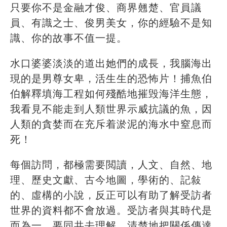
只要你不是金融才俊、商界翹楚、官員議
員、有識之士、俊男美女，你的經驗不是知
識、你的故事不值一提。
水口婆婆淡淡的道出她們的成長，我腦海出
現的是男尊女卑，活生生的恐怖片！捕魚伯
伯解釋填海工程如何殘酷地摧毁海洋生態，
我看見不能走到人類世界示威抗議的魚，因
人類的貪婪而在充斥着淤泥的海水中窒息而
死！
每個訪問，都極需要閲讀，人文、自然、地
理、歷史文獻、古今地圖，學術的、記敍
的、虛構的小說，反正可以有助了解受訪者
世界的資料都不會放過。受訪者與其時代是
而為一，要同共去理解，清楚地把關係傳達