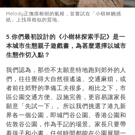
Melody正撫摸榕樹的氣根，並嘗試在「小樹林觸感
紙」上找尋相似的質地。
5.你們最初設計的《小樹林探索手記》是一
本城市生態親子遊戲書，為甚麼選擇以城市
生態作切入點？
我們認為，那些不太願意特地跑到郊外的人
們，往往覺得大自然很遙遠、交通麻煩，或
者前往郊野的準備工夫很多。相比之下，市
區公園交通方便、設施完善，更容易讓家長
願意「先試一下」。所以我們挑選了港九新
界各一個公園，即城門谷公園、香港公園和
佐敦谷公園，作為手記的場景。家長只要帶
着孩子和小書，任何時間都能在公園展開一