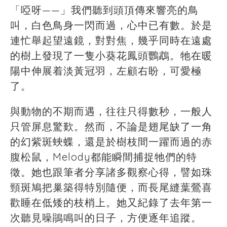
「
啞呀——」我們聽到頭頂傳來響亮的鳥
叫，白色鳥身一閃而過，心中已有數。於是
連忙舉起望遠鏡，對對焦，幾乎同時在遠處
的樹上發現了一隻小葵花鳳頭鸚鵡。牠在暖
陽中伸展着淡黃冠羽，左顧右盼，可愛極
了。
與動物的不期而遇，往往只得數秒，一般人
只管屏息驚歎。然而，不論是翅尾缺了一角
的幻紫斑蛺蝶，還是於樹枝間一躍而過的赤
腹松鼠，Melody都能瞬間捕捉牠們的特
徵。她也跟筆者分享諸多觀察心得，譬如珠
頸斑鳩把巢築得特別隨便，而長尾縫葉鶯喜
歡睡在低矮的枝梢上。她又紀錄了去年第一
次聽見噪鵑鳴叫的日子，方便逐年追蹤。