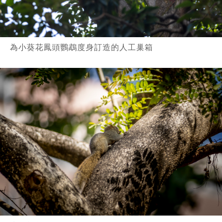
為小葵花鳳頭鸚鵡度身訂造的人工巢箱