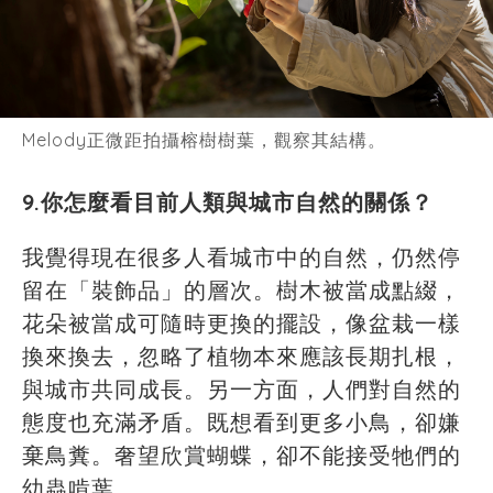
Melody正微距拍攝榕樹樹葉，觀察其結構。
9.你怎麼看目前人類與城市自然的關係？
我覺得現在很多人看城市中的自然，仍然停
留在「裝飾品」的層次。樹木被當成點綴，
花朵被當成可隨時更換的擺設，像盆栽一樣
換來換去，忽略了植物本來應該長期扎根，
與城市共同成長。另一方面，人們對自然的
態度也充滿矛盾。既想看到更多小鳥，卻嫌
棄鳥糞。奢望欣賞蝴蝶，卻不能接受牠們的
幼蟲啃葉。