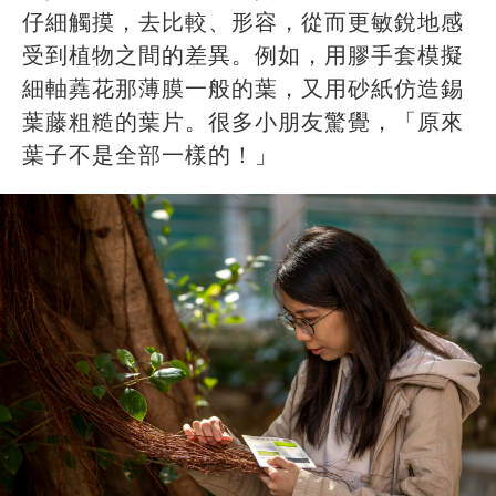
仔細觸摸，去比較、形容，從而更敏銳地感
受到植物之間的差異。例如，用膠手套模擬
細軸蕘花那薄膜一般的葉，又用砂紙仿造錫
葉藤粗糙的葉片。很多小朋友驚覺，「原來
葉子不是全部一樣的！」