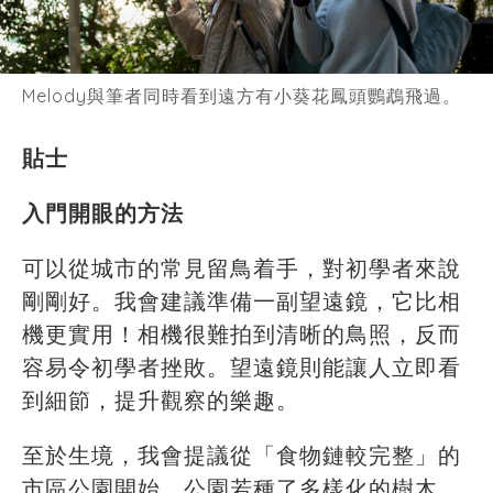
Melody與筆者同時看到遠方有小葵花鳳頭鸚鵡飛過。
貼士
入門開眼的方法
可以從城市的常見留鳥着手，對初學者來說
剛剛好。我會建議準備一副望遠鏡，它比相
機更實用！相機很難拍到清晰的鳥照，反而
容易令初學者挫敗。望遠鏡則能讓人立即看
到細節，提升觀察的樂趣。
至於生境，我會提議從「食物鏈較完整」的
市區公園開始。公園若種了多樣化的樹木、