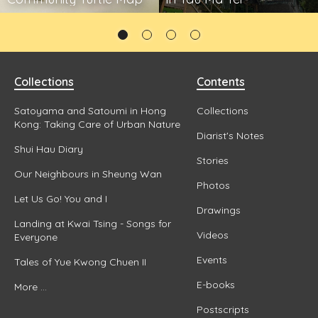
Collections
Contents
Satoyama and Satoumi in Hong
Collections
Kong: Taking Care of Urban Nature
Diarist's Notes
Shui Hau Diary
Stories
Our Neighbours in Sheung Wan
Photos
Let Us Go! You and I
Drawings
Landing at Kwai Tsing - Songs for
Videos
Everyone
Events
Tales of Yue Kwong Chuen II
E-books
More ...
Postscripts