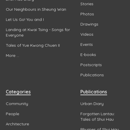
Stories
Our Neighbours in Sheung Wan
Photos
Let Us Go! You and I
Drawings
Landing at Kwai Tsing - Songs for
Videos
Everyone
Events
Tales of Yue Kwong Chuen II
E-books
More ...
Postscripts
Publications
Categories
Publications
Community
Urban Diary
People
Forgotten Lantau:
Tales of Shui Hau
Architecture
Rhymes of Shui Hau