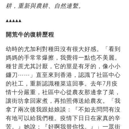
耕，重新與農耕、自然連繫。
▴▴▴▴▴
開荒牛的復耕歷程
幼時的尤加利對種田沒有很大好感。「看到
媽媽的手常常爆擦，我覺得一點也不美麗。
種甘蔗尤其討厭，它的莖是有牙的，像小小
鐮刀⋯⋯」直至來到香港，認識了社區中心
的社工，重新認識種菜這回事。去年7月疫
情十分嚴重，社區中心從農友那邊拿了菜，
讓街坊拿回家煮，再拍照傳送給農友。「我
拿了兩次後我跟姑娘談：『不如去問問有沒
有地可以給我們種。疫情下日日在家真的辛
苦。』她說：『好啊我替你找。』」一眾街