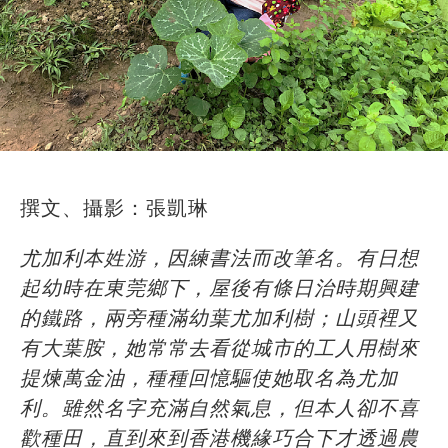
撰文、攝影：張凱琳
尤加利本姓游，因練書法而改筆名。有日想
起幼時在東莞鄉下，屋後有條日治時期興建
的鐵路，兩旁種滿幼葉尤加利樹；山頭裡又
有大葉胺，她常常去看從城市的工人用樹來
提煉萬金油，種種回憶驅使她取名為尤加
利。雖然名字充滿自然氣息，但本人卻不喜
歡種田，直到來到香港機緣巧合下才透過農