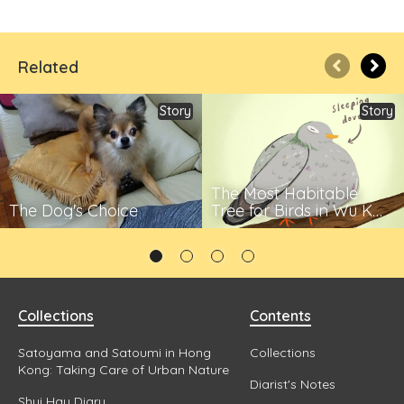
Related
Story
Story
The Most Habitable
The Dog's Choice
Tree for Birds in Wu Kai
Sha
Collections
Contents
Satoyama and Satoumi in Hong
Collections
Kong: Taking Care of Urban Nature
Diarist's Notes
Shui Hau Diary