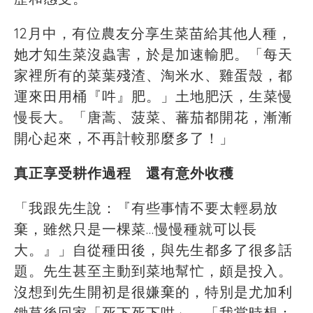
12月中，有位農友分享生菜苗給其他人種，
她才知生菜沒蟲害，於是加速輸肥。「每天
家裡所有的菜葉殘渣、淘米水、雞蛋殼，都
運來田用桶『吽』肥。」土地肥沃，生菜慢
慢長大。「唐蒿、菠菜、蕃茄都開花，漸漸
開心起來，不再計較那麼多了！」
真正享受耕作過程 還有意外收穫
「我跟先生說：『有些事情不要太輕易放
棄，雖然只是一棵菜…慢慢種就可以長
大。』」自從種田後，與先生都多了很多話
題。先生甚至主動到菜地幫忙，頗是投入。
沒想到先生開初是很嫌棄的，特別是尤加利
鋤草後回家「死下死下咁」。「我當時想：