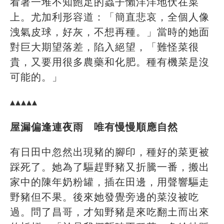
看著一堆不知飽足的蟲子懶洋洋地伏在菜
上。尤加利形容道：「簡直悲哀，全個人像
洩氣皮球，好灰，不想再種。」當時的她面
對巨大期望落差，陷入絕望，「難怪菜很
貴，又要用很多農藥和化肥。種有機菜是沒
可能的。」
▴▴▴▴▴
屋漏偏逢連夜雨 唯有慢慢順應自然
有日田中忽然出現豬的腳印，種好的菜更被
踩死了。她為了驅趕野豬又折騰一番，搬出
家中的陳年奶粉罐，插在田邊，用聲響驅走
野豬但不果。後來她發覺旁邊的菜沒被吃
過。問了昌哥，才知野豬是來吃翻土而出來