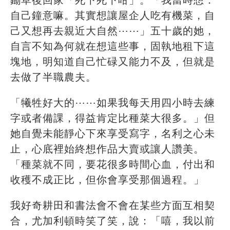
自己鐘意嘛。其實想讓屋企人吃有機菜，自
己又想再去親近大自然⋯⋯」五十歲的她，
自言不知為何就在想這些事，固執地租下這
塊地，明知道自己忙碌又能力不及，但就是
去做了半職農夫。
「犧牲好大的⋯⋯如果我每天用四小時去練
字或者備課，得益肯定比種菜大很多。」但
她自覺未能靜心下來享受寫字，名利之心未
止，心底裡始終想作品大賣或讓人讚美。
「種菜就不同，要花很多時間心血，付出和
收穫不成正比，但你會享受那個過程。」
我好奇耕田和書法會不會在某些方面互相契
合，尤加利頓時笑了笑，說：「嘻，我以前