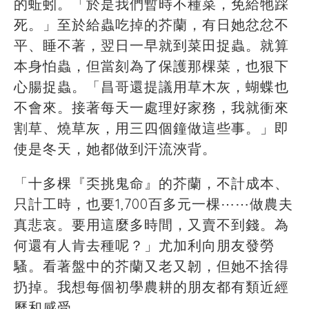
的蚯蚓。「於是我們暫時不種菜，免給牠踩
死。」至於給蟲吃掉的芥蘭，有日她忿忿不
平、睡不著，翌日一早就到菜田捉蟲。就算
本身怕蟲，但當刻為了保護那棵菜，也狠下
心腸捉蟲。「昌哥還提議用草木灰，蝴蝶也
不會來。接著每天一處理好家務，我就衝來
割草、燒草灰，用三四個鐘做這些事。」即
使是冬天，她都做到汗流浹背。
「十多棵『奀挑鬼命』的芥蘭，不計成本、
只計工時，也要1,700百多元一棵⋯⋯做農夫
真悲哀。要用這麼多時間，又賣不到錢。為
何還有人肯去種呢？」尤加利向朋友發勞
騷。看著盤中的芥蘭又老又韌，但她不捨得
扔掉。我想每個初學農耕的朋友都有類近經
歷和感受。