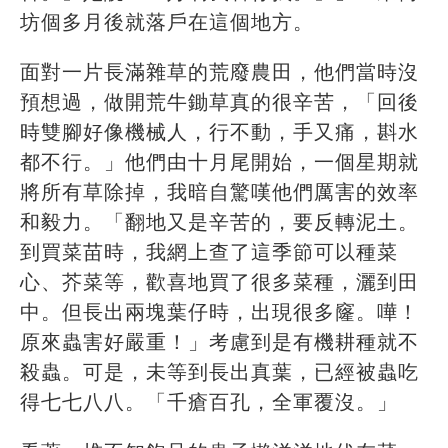
坊個多月後就落戶在這個地方。
面對一片長滿雜草的荒廢農田，他們當時沒
預想過，做開荒牛鋤草真的很辛苦，「回後
時雙腳好像機械人，行不動，手又痛，斟水
都不行。」他們由十月尾開始，一個星期就
將所有草除掉，我暗自驚嘆他們厲害的效率
和毅力。「翻地又是辛苦的，要反轉泥土。
到買菜苗時，我網上查了這季節可以種菜
心、芥菜等，歡喜地買了很多菜種，灑到田
中。但長出兩塊葉仔時，出現很多窿。嘩！
原來蟲害好嚴重！」考慮到是有機耕種就不
殺蟲。可是，未等到長出真葉，已經被蟲吃
得七七八八。「千瘡百孔，全軍覆沒。」