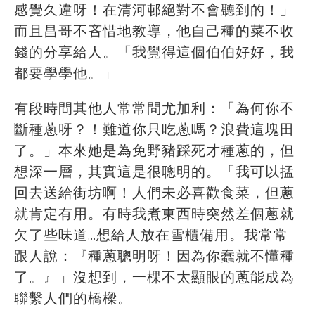
感覺久違呀！在清河邨絕對不會聽到的！」
而且昌哥不吝惜地教導，他自己種的菜不收
錢的分享給人。「我覺得這個伯伯好好，我
都要學學他。」
有段時間其他人常常問尤加利：「為何你不
斷種蔥呀？！難道你只吃蔥嗎？浪費這塊田
了。」本來她是為免野豬踩死才種蔥的，但
想深一層，其實這是很聰明的。「我可以掹
回去送給街坊啊！人們未必喜歡食菜，但蔥
就肯定有用。有時我煮東西時突然差個蔥就
欠了些味道…想給人放在雪櫃備用。我常常
跟人說：『種蔥聰明呀！因為你蠢就不懂種
了。』」沒想到，一棵不太顯眼的蔥能成為
聯繫人們的橋樑。