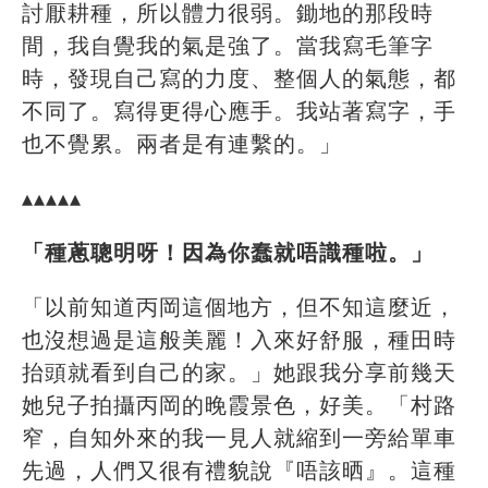
討厭耕種，所以體力很弱。鋤地的那段時
間，我自覺我的氣是強了。當我寫毛筆字
時，發現自己寫的力度、整個人的氣態，都
不同了。寫得更得心應手。我站著寫字，手
也不覺累。兩者是有連繫的。」
▴▴▴▴▴
「種蔥聰明呀！因為你蠢就唔識種啦。」
「以前知道丙岡這個地方，但不知這麼近，
也沒想過是這般美麗！入來好舒服，種田時
抬頭就看到自己的家。」她跟我分享前幾天
她兒子拍攝丙岡的晚霞景色，好美。「村路
窄，自知外來的我一見人就縮到一旁給單車
先過，人們又很有禮貌說『唔該晒』。這種