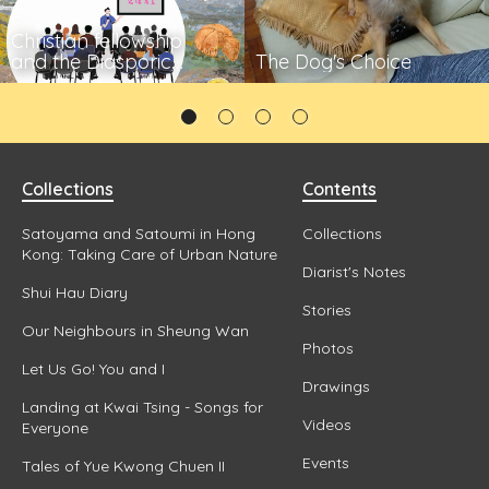
Christian fellowship
and the Diasporic
The Dog's Choice
Communities
Collections
Contents
Satoyama and Satoumi in Hong
Collections
Kong: Taking Care of Urban Nature
Diarist's Notes
Shui Hau Diary
Stories
Our Neighbours in Sheung Wan
Photos
Let Us Go! You and I
Drawings
Landing at Kwai Tsing - Songs for
Videos
Everyone
Events
Tales of Yue Kwong Chuen II