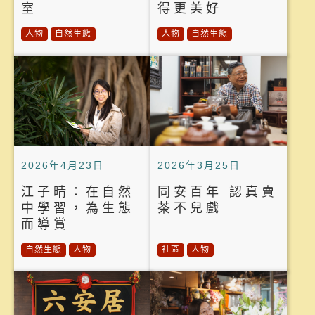
室
得更美好
人物
自然生態
人物
自然生態
2026年4月23日
2026年3月25日
江子晴：在自然
同安百年 認真賣
中學習，為生態
茶不兒戲
而導賞
自然生態
人物
社區
人物