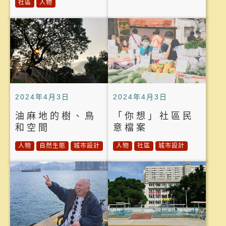
社區
人物
2024年4月3日
2024年4月3日
油麻地的樹、鳥
「你想」社區民
和空間
意檔案
人物
自然生態
城市設計
人物
社區
城市設計