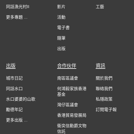
同話漁光村II
影片
工藝
更多專題 ...
活動
電子書
隨筆
出版
出版
合作伙伴
資訊
城市日記
南區區議會
關於我們
同話水口
何鴻毅家族香港
聯絡我們
基金
水口婆婆的山歌
私隱政策
灣仔區議會
勵德年記
訂閱電子報
香港貿易發展局
更多出版 ...
衞奕信勳爵文物
信託