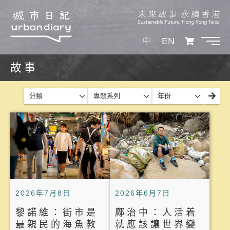
中
EN
故事
分類
專題系列
年份
2026年7月8日
2026年6月7日
黎諾維：街市是
鄺治中：人活着
最親民的海魚教
就應該讓世界變