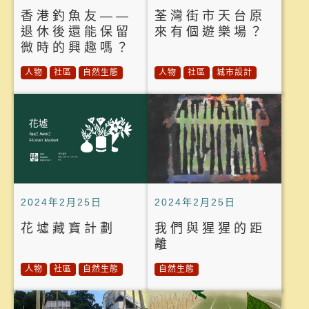
香港釣魚友——
荃灣街市天台原
退休後還能保留
來有個遊樂場？
微時的興趣嗎？
人物
社區
自然生態
人物
社區
城市設計
2024年2月25日
2024年2月25日
花墟藏寶計劃
我們與猩猩的距
離
人物
社區
自然生態
自然生態