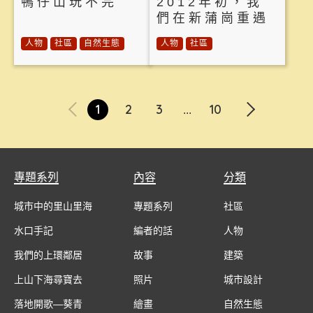
鴨仔山玩不完
2012年初，我
們在新蒲崗重遇
人物
社區
自然生態
人物
社區
1
2
3
10
...
專題系列
內容
分類
城市中的里山里海
專題系列
社區
水口手記
編者的話
人物
我們的上環鄰居
故事
建築
上山下海尋寶去
照片
城市設計
落地開歌—葵青
繪畫
自然生態