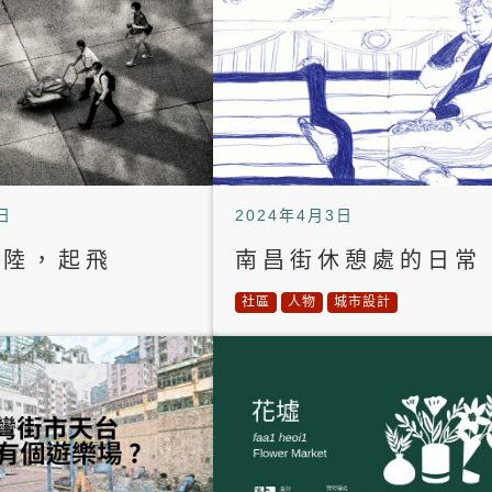
日
2024年4月3日
著陸，起飛
南昌街休憩處的日常
社區
人物
城市設計