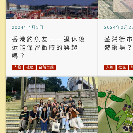
2024年4月3日
2024年2月2
香港釣魚友——退休後
荃灣街
還能保留微時的興趣
遊樂場
嗎？
人物
社區
自然生態
人物
社區