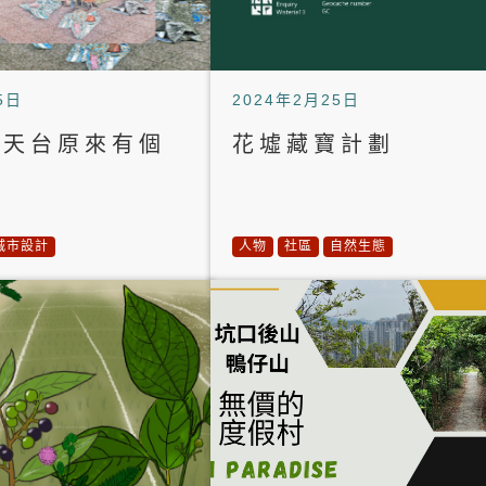
5日
2024年2月25日
市天台原來有個
花墟藏寶計劃
？
城市設計
人物
社區
自然生態