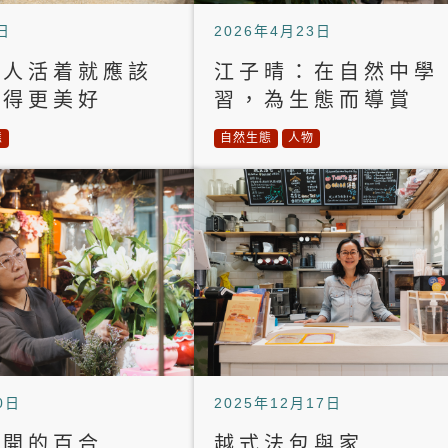
日
2026年4月23日
：人活着就應該
江子晴：在自然中學
變得更美好
習，為生態而導賞
態
自然生態
人物
0日
2025年12月17日
盛開的百合
越式法包與家