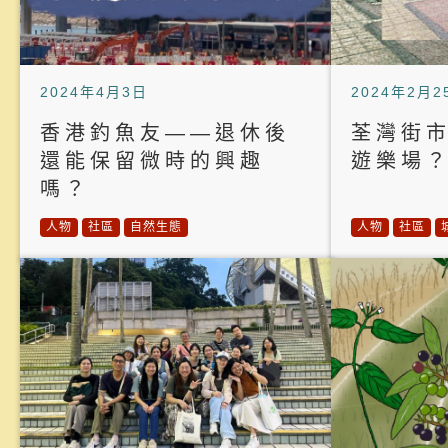
2024年4月3日
2024年2月2
香港釣魚友——退休後
荃灣街
還能保留微時的興趣
遊樂場
嗎？
人物
社區
自然生態
人物
社區