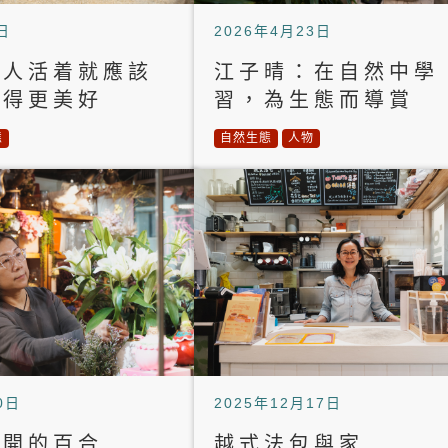
日
2026年4月23日
：人活着就應該
江子晴：在自然中學
變得更美好
習，為生態而導賞
態
自然生態
人物
0日
2025年12月17日
盛開的百合
越式法包與家