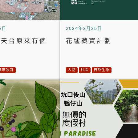
5日
2024年2月25日
市天台原來有個
花墟藏寶計劃
？
城市設計
人物
社區
自然生態