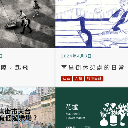
日
2024年4月3日
著陸，起飛
南昌街休憩處的日常
社區
人物
城市設計