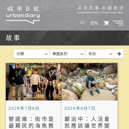
中
EN
故事
分類
專題系列
年份
2026年7月8日
2026年6月7日
黎諾維：街市是
鄺治中：人活着
最親民的海魚教
就應該讓世界變