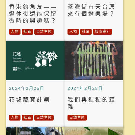
香港釣魚友——
荃灣街市天台原
退休後還能保留
來有個遊樂場？
微時的興趣嗎？
人物
社區
自然生態
人物
社區
城市設計
2024年2月25日
2024年2月25日
花墟藏寶計劃
我們與猩猩的距
離
人物
社區
自然生態
自然生態