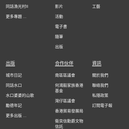
同話漁光村II
影片
工藝
更多專題 ...
活動
電子書
隨筆
出版
出版
合作伙伴
資訊
城市日記
南區區議會
關於我們
同話水口
何鴻毅家族香港
聯絡我們
基金
水口婆婆的山歌
私隱政策
灣仔區議會
勵德年記
訂閱電子報
香港貿易發展局
更多出版 ...
衞奕信勳爵文物
信託