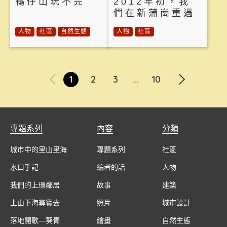
鴨仔山玩不完
2012年初，我
們在新蒲崗重遇
人物
社區
自然生態
人物
社區
1
2
3
10
...
專題系列
內容
分類
城市中的里山里海
專題系列
社區
水口手記
編者的話
人物
我們的上環鄰居
故事
建築
上山下海尋寶去
照片
城市設計
落地開歌—葵青
繪畫
自然生態