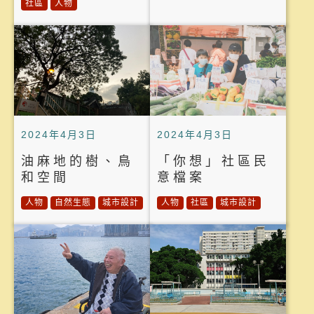
社區
人物
2024年4月3日
2024年4月3日
油麻地的樹、鳥
「你想」社區民
和空間
意檔案
人物
自然生態
城市設計
人物
社區
城市設計