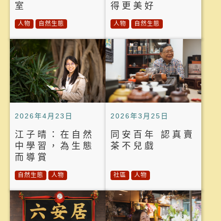
室
得更美好
人物
自然生態
人物
自然生態
2026年4月23日
2026年3月25日
江子晴：在自然
同安百年 認真賣
中學習，為生態
茶不兒戲
而導賞
自然生態
人物
社區
人物