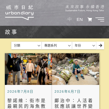
中
EN
故事
分類
專題系列
年份
2026年7月8日
2026年6月7日
黎諾維：街市是
鄺治中：人活着
最親民的海魚教
就應該讓世界變