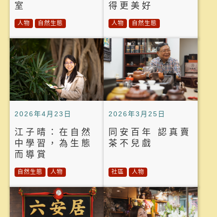
室
得更美好
人物
自然生態
人物
自然生態
2026年4月23日
2026年3月25日
江子晴：在自然
同安百年 認真賣
中學習，為生態
茶不兒戲
而導賞
自然生態
人物
社區
人物