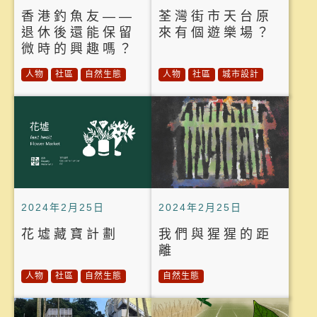
香港釣魚友——
荃灣街市天台原
退休後還能保留
來有個遊樂場？
微時的興趣嗎？
人物
社區
自然生態
人物
社區
城市設計
2024年2月25日
2024年2月25日
花墟藏寶計劃
我們與猩猩的距
離
人物
社區
自然生態
自然生態