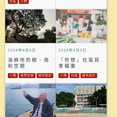
社區
人物
2024年4月3日
2024年4月3日
油麻地的樹、鳥
「你想」社區民
和空間
意檔案
人物
自然生態
城市設計
人物
社區
城市設計