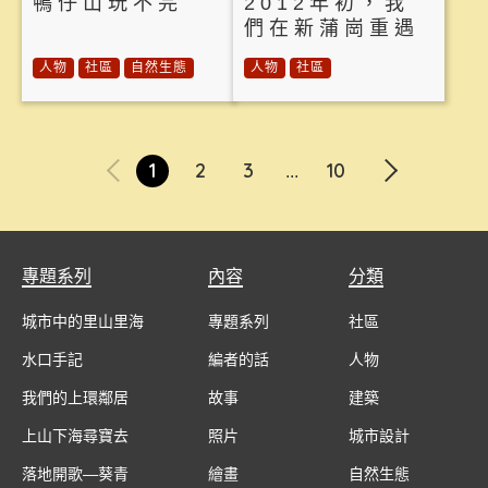
鴨仔山玩不完
2012年初，我
們在新蒲崗重遇
人物
社區
自然生態
人物
社區
1
2
3
10
...
專題系列
內容
分類
城市中的里山里海
專題系列
社區
水口手記
編者的話
人物
我們的上環鄰居
故事
建築
上山下海尋寶去
照片
城市設計
落地開歌—葵青
繪畫
自然生態