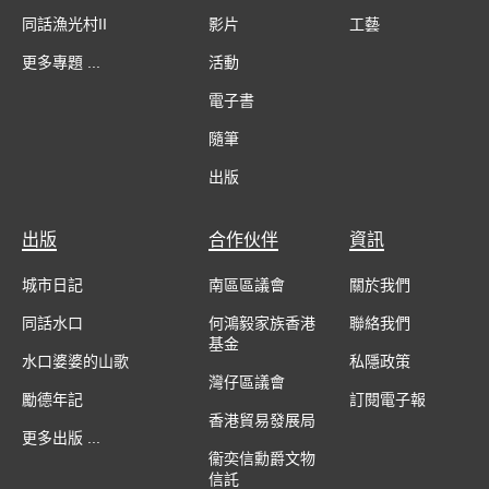
同話漁光村II
影片
工藝
更多專題 ...
活動
電子書
隨筆
出版
出版
合作伙伴
資訊
城市日記
南區區議會
關於我們
同話水口
何鴻毅家族香港
聯絡我們
基金
水口婆婆的山歌
私隱政策
灣仔區議會
勵德年記
訂閱電子報
香港貿易發展局
更多出版 ...
衞奕信勳爵文物
信託