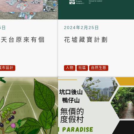
5日
2024年2月25日
市天台原來有個
花墟藏寶計劃
？
城市設計
人物
社區
自然生態