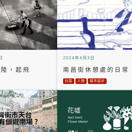
日
2024年4月3日
著陸，起飛
南昌街休憩處的日常
社區
人物
城市設計