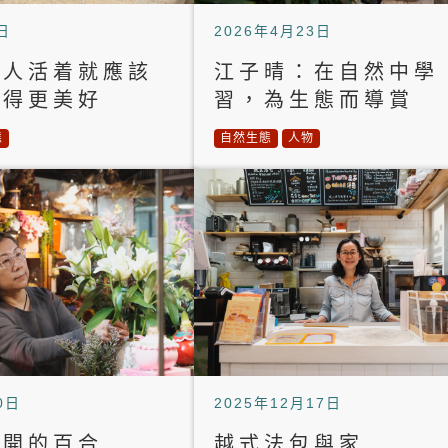
日
2026年4月23日
：人活着就應該
江子晴：在自然中學
變得更美好
習，為生態而導賞
態
自然生態
人物
0日
2025年12月17日
盛開的百合
越式法包與家