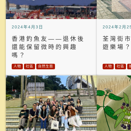
2024年4月3日
2024年2月2
香港釣魚友——退休後
荃灣街
還能保留微時的興趣
遊樂場
嗎？
人物
社區
自然生態
人物
社區