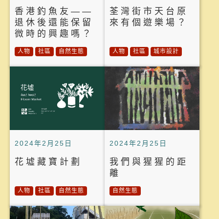
香港釣魚友——
荃灣街市天台原
退休後還能保留
來有個遊樂場？
微時的興趣嗎？
人物
社區
自然生態
人物
社區
城市設計
2024年2月25日
2024年2月25日
花墟藏寶計劃
我們與猩猩的距
離
人物
社區
自然生態
自然生態