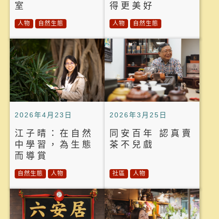
室
得更美好
人物
自然生態
人物
自然生態
2026年4月23日
2026年3月25日
江子晴：在自然
同安百年 認真賣
中學習，為生態
茶不兒戲
而導賞
自然生態
人物
社區
人物