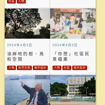
社區
人物
2024年4月3日
2024年4月3日
油麻地的樹、鳥
「你想」社區民
和空間
意檔案
人物
自然生態
城市設計
人物
社區
城市設計