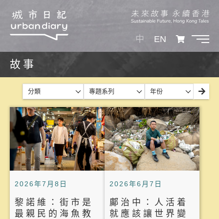
中
EN
故事
分類
專題系列
年份
2026年7月8日
2026年6月7日
黎諾維：街市是
鄺治中：人活着
最親民的海魚教
就應該讓世界變