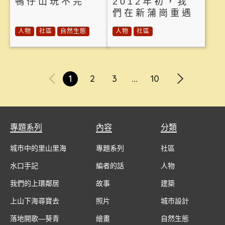
鴨仔山玩不完
2012年初，我
們在新蒲崗重遇
人物
社區
自然生態
人物
社區
1
2
3
10
...
專題系列
內容
分類
城市中的里山里海
專題系列
社區
水口手記
編者的話
人物
我們的上環鄰居
故事
建築
上山下海尋寶去
照片
城市設計
落地開歌—葵青
繪畫
自然生態