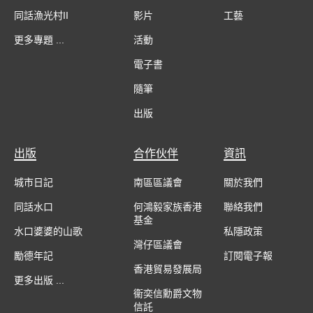
同話漁光村II
影片
工藝
更多專題 ...
活動
電子書
隨筆
出版
出版
合作伙伴
資訊
城市日記
南區區議會
關於我們
同話水口
何鴻毅家族香港
聯絡我們
基金
水口婆婆的山歌
私隱政策
灣仔區議會
勵德年記
訂閱電子報
香港貿易發展局
更多出版 ...
衞奕信勳爵文物
信託