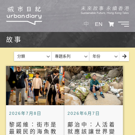
中
EN
故事
分類
專題系列
年份
2026年7月8日
2026年6月7日
黎諾維：街市是
鄺治中：人活着
最親民的海魚教
就應該讓世界變