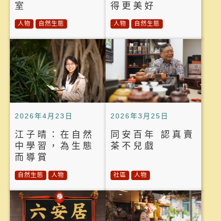
室
得更美好
人物
自然生態
人物
自然生態
2026年4月23日
2026年3月25日
江子晴：在自然
同安百年 認真賣
中學習，為生態
茶不兒戲
而導賞
自然生態
人物
社區
人物