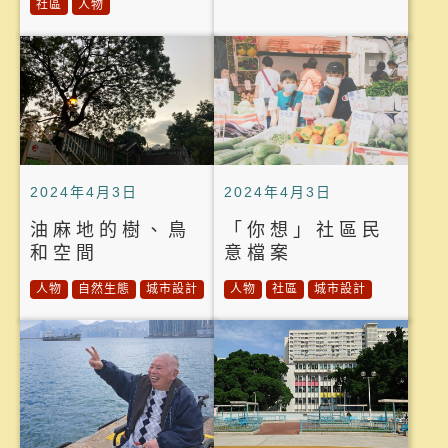
社區
人物
2024年4月3日
2024年4月3日
油麻地的樹、鳥
「你想」社區民
和空間
意檔案
人物
自然生態
城市設計
人物
社區
城市設計