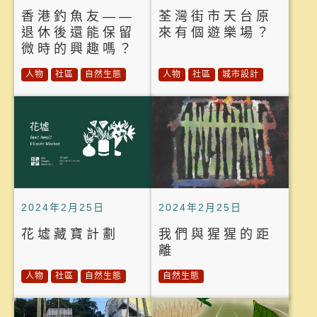
香港釣魚友——
荃灣街市天台原
退休後還能保留
來有個遊樂場？
微時的興趣嗎？
人物
社區
自然生態
人物
社區
城市設計
2024年2月25日
2024年2月25日
花墟藏寶計劃
我們與猩猩的距
離
人物
社區
自然生態
自然生態