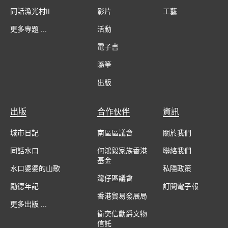
同話漁光村II
影片
工藝
更多專題 ...
活動
電子書
隨筆
出版
出版
合作伙伴
資訊
城市日記
南區區議會
關於我們
同話水口
何鴻毅家族香港
聯絡我們
基金
水口婆婆的山歌
私隱政策
灣仔區議會
勵德年記
訂閱電子報
香港貿易發展局
更多出版 ...
衞奕信勳爵文物
信託