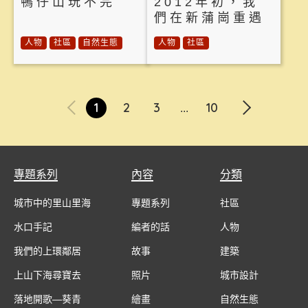
鴨仔山玩不完
2012年初，我
們在新蒲崗重遇
人物
社區
自然生態
人物
社區
1
2
3
10
...
專題系列
內容
分類
城市中的里山里海
專題系列
社區
水口手記
編者的話
人物
我們的上環鄰居
故事
建築
上山下海尋寶去
照片
城市設計
落地開歌—葵青
繪畫
自然生態