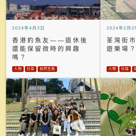
2024年4月3日
2024年2月2
香港釣魚友——退休後
荃灣街
還能保留微時的興趣
遊樂場
嗎？
人物
社區
自然生態
人物
社區