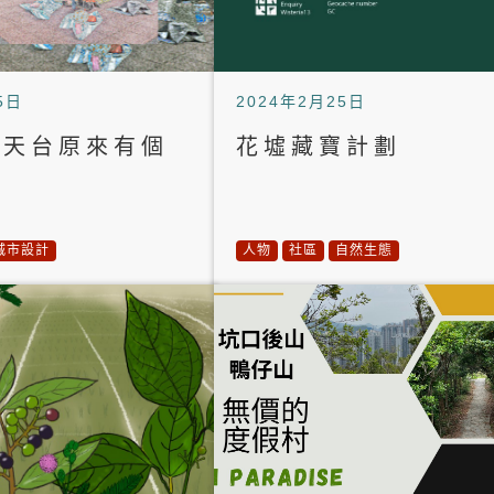
5日
2024年2月25日
市天台原來有個
花墟藏寶計劃
？
城市設計
人物
社區
自然生態