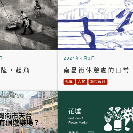
日
2024年4月3日
著陸，起飛
南昌街休憩處的日常
社區
人物
城市設計