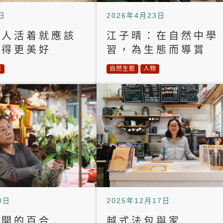
日
2026年4月23日
：人活着就應該
江子晴：在自然中學
變得更美好
習，為生態而導賞
態
自然生態
人物
0日
2025年12月17日
盛開的百合
越式法包與家