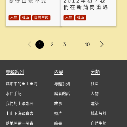
鴨仔山玩不完
2012年初，我
們在新蒲崗重遇
人物
社區
自然生態
人物
社區
1
2
3
10
...
專題系列
內容
分類
城市中的里山里海
專題系列
社區
水口手記
編者的話
人物
我們的上環鄰居
故事
建築
上山下海尋寶去
照片
城市設計
落地開歌—葵青
繪畫
自然生態