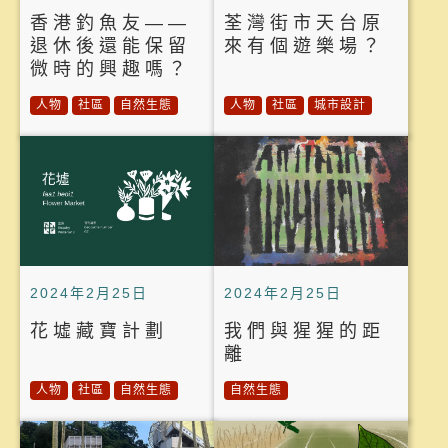
香港釣魚友——
荃灣街市天台原
退休後還能保留
來有個遊樂場？
微時的興趣嗎？
人物
社區
自然生態
人物
社區
城市設計
2024年2月25日
2024年2月25日
花墟藏寶計劃
我們與猩猩的距
離
人物
社區
自然生態
自然生態