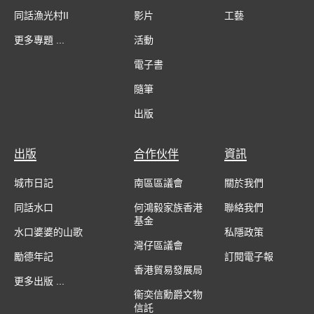
同話漁光村II
影片
工藝
更多專題 ...
活動
電子書
隨筆
出版
出版
合作伙伴
資訊
城市日記
南區區議會
關於我們
同話水口
何鴻毅家族香港
聯絡我們
基金
水口婆婆的山歌
私隱政策
灣仔區議會
勵德年記
訂閱電子報
香港貿易發展局
更多出版 ...
衞奕信勳爵文物
信託