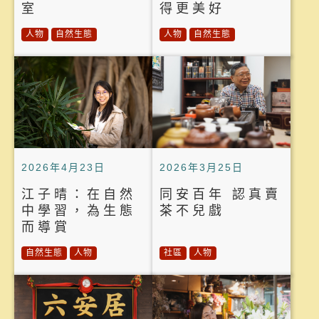
室
得更美好
人物
自然生態
人物
自然生態
2026年4月23日
2026年3月25日
江子晴：在自然
同安百年 認真賣
中學習，為生態
茶不兒戲
而導賞
自然生態
人物
社區
人物