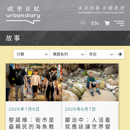
中
EN
故事
分類
專題系列
年份
2026年7月8日
2026年6月7日
黎諾維：街市是
鄺治中：人活着
最親民的海魚教
就應該讓世界變