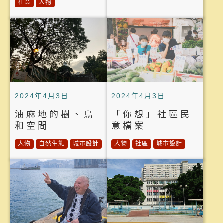
社區
人物
2024年4月3日
2024年4月3日
油麻地的樹、鳥
「你想」社區民
和空間
意檔案
人物
自然生態
城市設計
人物
社區
城市設計